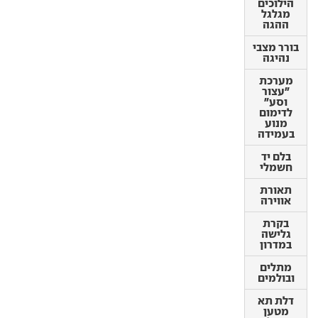
הילוכים
מגלגל
בורר מצבי
ההגה
נהיגה
בורר מצבי
מערכת
נהיגה
"עצור
וסע"
מערכת
לדימום
"עצור
מנוע
וסע"
בעמידה
לדימום
מנוע
בלם יד
בעמידה
חשמלי
בלם יד
תאורת
חשמלי
אווירה
תאורת
בקרת
אווירה
גלישה
במדרון
בקרת
גלישה
מתלים
במדרון
ובולמים
מתלים
דלת תא
ובולמים
מטען
חשמלית
דלת תא
מטען