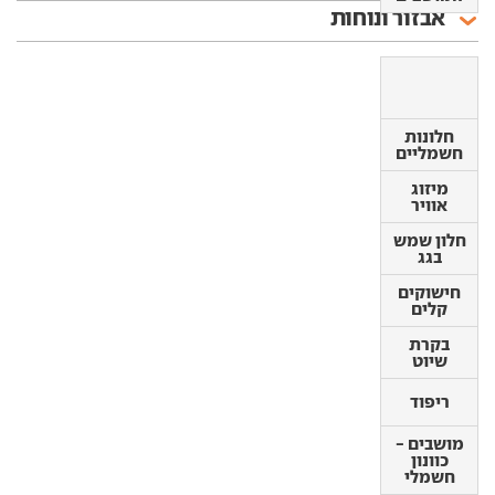
אבזור ונוחות
חלונות
חלונות
חשמליים
חשמליים
מיזוג
מיזוג
אוויר
אוויר
חלון שמש
חלון שמש
בגג
בגג
חישוקים
חישוקים
קלים
קלים
בקרת
בקרת
שיוט
שיוט
ריפוד
ריפוד
מושבים -
מושבים -
כוונון
כוונון
חשמלי
חשמלי