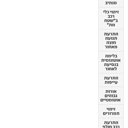
זיהוי כלי
מנתיב
רכב
ב"שטח
זיהוי כלי
מת"
רכב
ב"שטח
התרעת
מת"
תנועה
חוצה
התרעת
מאחור
תנועה
חוצה
בלימה
מאחור
אוטונומית
בנסיעה
בלימה
לאחור
אוטונומית
בנסיעה
התרעת
לאחור
עייפות
התרעת
אורות
עייפות
גבוהים
אוטומטיים
אורות
גבוהים
זיהוי
אוטומטיים
תמרורים
זיהוי
התרעת
תמרורים
רכב חולף
בפתיחת
התרעת
דלת
רכב חולף