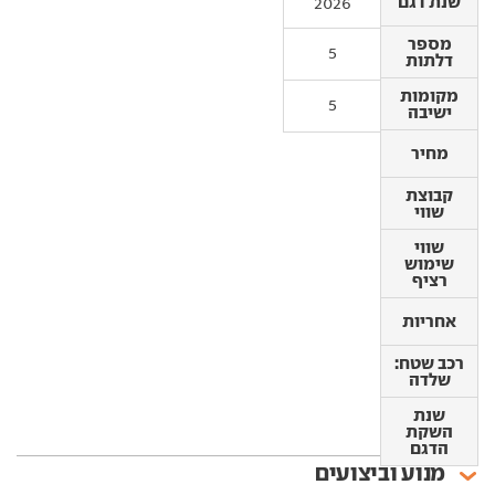
שנת דגם
שנת דגם
2026
מספר
מספר
5
דלתות
דלתות
מקומות
מקומות
5
ישיבה
ישיבה
מחיר
מחיר
קבוצת
קבוצת
שווי
שווי
שווי
שווי
שימוש
שימוש
רציף
רציף
אחריות
אחריות
רכב שטח:
שלדה
רכב שטח:
שלדה
שנת
השקת
שנת
הדגם
השקת
הדגם
מנוע וביצועים