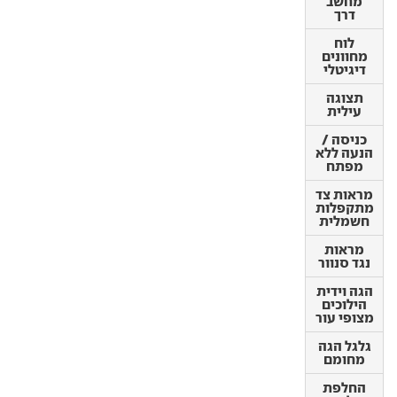
מחשב
לוח
דרך
מחוונים
דיגיטלי
לוח
מחוונים
תצוגה
דיגיטלי
עילית
תצוגה
כניסה /
עילית
הנעה ללא
מפתח
כניסה /
הנעה ללא
מראות צד
מפתח
מתקפלות
חשמלית
מראות צד
מתקפלות
מראות
חשמלית
נגד סנוור
מראות
הגה וידית
נגד סנוור
הילוכים
מצופי עור
הגה וידית
הילוכים
גלגל הגה
מצופי עור
מחומם
גלגל הגה
החלפת
מחומם
הילוכים
מגלגל
החלפת
ההגה