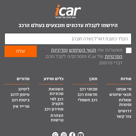
הירשמו לקבלת עדכונים ומבצעים בעולם הרכב
מאשר/ת את
תנאי השימוש
ומדיניות
הפרטיות
של iCar ומסכים/ה לקבל מכם
דברי פרסום.
אודות
תוכן
כלים ומידע
מדורים
מי אנחנו
מבחני רכב
השוואת
ליסינג
מכוניות
תנאי שימוש
חדשות רכב
מימון לרכב
רכב לפי
שאלות
רכב חשמלי
ביטוח רכב
תקציב
נפוצות
טרייד אין
מחירון רכב
דרושים
הצהרת
צור קשר
נגישות