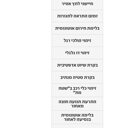
זיהוי דו גלגלי
חיישני לחץ אוויר
בקרת שיוט אדפטיבית
זמזם התראה לחגורות
בקרת סטיה מנתיב
בלימת חירום אוטונומית
זיהוי כלי רכב ב"שטח
מת"
זיהוי הולכי רגל
התרעת תנועה חוצה
מאחור
זיהוי דו גלגלי
בלימה אוטונומית
בנסיעה לאחור
בקרת שיוט אדפטיבית
התרעת עייפות
בקרת סטיה מנתיב
אורות גבוהים
אוטומטיים
זיהוי כלי רכב ב"שטח
זיהוי תמרורים
מת"
התרעת רכב חולף
התרעת תנועה חוצה
בפתיחת דלת
מאחור
התרעה על שכחת ילד
בלימה אוטונומית
במושב האחורי
בנסיעה לאחור
אבזור בטיחותי נוסף