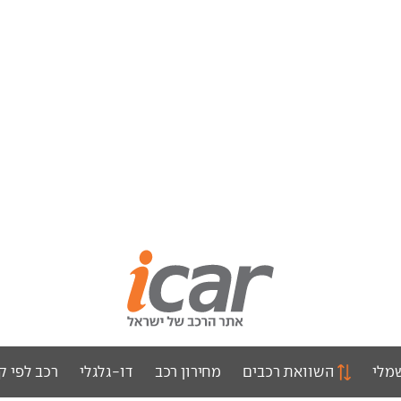
מלי
השוואת רכבים
מחירון רכב
דו-גלגלי
רכב לפי ק